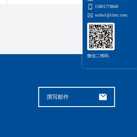
15801778840
销
wubo1@cimc.com
售
顾
问
微信二维码
撰写邮件