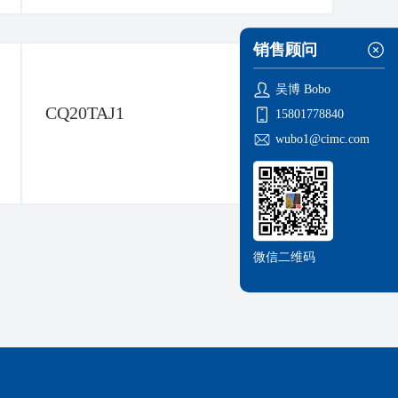
销售顾问
吴博 Bobo
CQ20TAJ1
15801778840
销
wubo1@cimc.com
售
顾
问
微信二维码