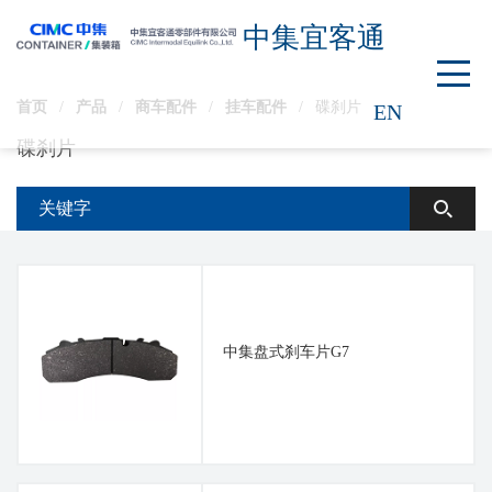
中集宜客通
首页
/
产品
/
商车配件
/
挂车配件
/
碟刹片
EN
碟刹片
中集盘式刹车片G7